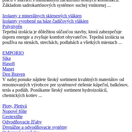
Základom sadrokartónových systémov suchej vnútornej ...
Izolanty z minerálnych sklenených vlákien
Izolanty vyrobené na báze čadičových vlákien
Polystyrén
Tepelná izolácia je dôležitou súčasťou stavby, ktorá zabezpečuje
úsporu energie a zvyšuje komfort obyvateľov. Tepelná izolácia sa
používa na stenách, strechách, podlahách a všetkých miestach ...
EMPORIO
Sika
Hasoft
Mapei
Den Braven
V našej ponuke nájdete široký sortiment kvalitných materiálov od
renomovaných výrobcov pre systémové riešenie kúpeľní, balkónov,
terás a podláh. Ponúkame široký sortiment hydroizolácií,
chemických kotiev ...
Ploty, Pletivá
Nopové fólie
Geotextílie
Odvodňovacie žľaby
Drenážne a odvodňovacie systémy