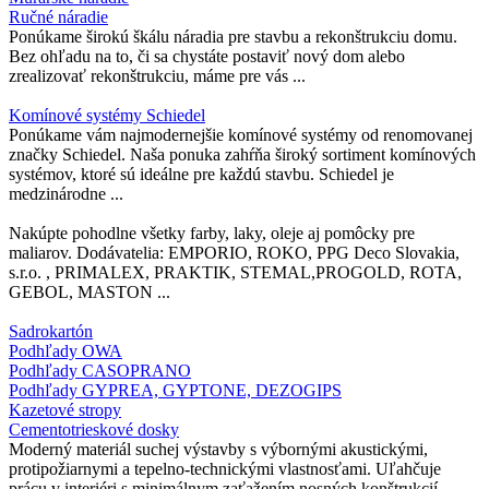
Ručné náradie
Ponúkame širokú škálu náradia pre stavbu a rekonštrukciu domu.
Bez ohľadu na to, či sa chystáte postaviť nový dom alebo
zrealizovať rekonštrukciu, máme pre vás ...
Komínové systémy Schiedel
Ponúkame vám najmodernejšie komínové systémy od renomovanej
značky Schiedel. Naša ponuka zahŕňa široký sortiment komínových
systémov, ktoré sú ideálne pre každú stavbu. Schiedel je
medzinárodne ...
Nakúpte pohodlne všetky farby, laky, oleje aj pomôcky pre
maliarov. Dodávatelia: EMPORIO, ROKO, PPG Deco Slovakia,
s.r.o. , PRIMALEX, PRAKTIK, STEMAL,PROGOLD, ROTA,
GEBOL, MASTON ...
Sadrokartón
Podhľady OWA
Podhľady CASOPRANO
Podhľady GYPREA, GYPTONE, DEZOGIPS
Kazetové stropy
Cementotrieskové dosky
Moderný materiál suchej výstavby s výbornými akustickými,
protipožiarnymi a tepelno-technickými vlastnosťami. Uľahčuje
prácu v interiéri s minimálnym zaťažením nosných konštrukcií.