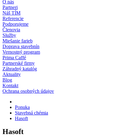
O nás
Partneri
Náš TÍM
Referencie
Podporujeme
Členovia
Služby
Miešanie farieb
Doprava stavebnín
Vernostný program
Prima Caffé
Partnerské firmy
Záhradný katalóg
Aktuality
Blog
Kontakt
Ochrana osobných údajov
Ponuka
Stavebná chémia
Hasoft
Hasoft