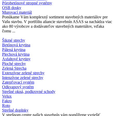
Pórobetónové stropné systémy
OSB dosky
Murovací materiál
Ponúkame Vám komplexný sortiment stavebných materiálov pre
Vašu stavbu. V portfóliu aliancie stavebnín ASAS sa nachádza viac
ako 80 výrobcov a dodávateľov stavebných materiálov, vďaka
čomu ...
Šikmé strechy
Betónová krytina
Pálená krytina
Plechová krytina
Asfaltové krytiny
Ploché strechy
Zelená Strecha
Extenzívne zelené strechy
Intenzívne zelené strechy
Zatepľovací systém
Odkvapový systém
Strešné okná, podkrovné schody
Velux
Fakro
Roto
Strešné doplnky
V strešnom centre našich stavebnín vám pomôžeme vyriešiť