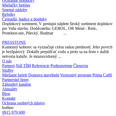
Ochranné pomôcky
Miešačky betónu
Smetné nádoby
Rebríky
Čerpadlá, hadice a doplnky
Doplnkový sortiment, V predajni nájdete široký sortiment doplnkov
pre Vašu stavbu. Dodávatelia: GEBOL, OR Metal - Retic,
Protektor.one, Pilecký, Budmat ...
PRESSTONE
Kamenný koberec sa vyznačuje celou radou predností. Jeho povrch
je bezšpárový. Dokáže prepúšťať vodu a preto sa na ňom v daždi
netvoria kaluže. Je mrazuvzdorný ...
O nás
Partneri
Náš TÍM
Referencie
Podporujeme
Členovia
Služby
Miešanie farieb
Doprava stavebnín
Vernostný program
Prima Caffé
Partnerské firmy
Záhradný katalóg
Aktuality
Blog
Kontakt
Ochrana osobných údajov
hotline:
0915 979 600