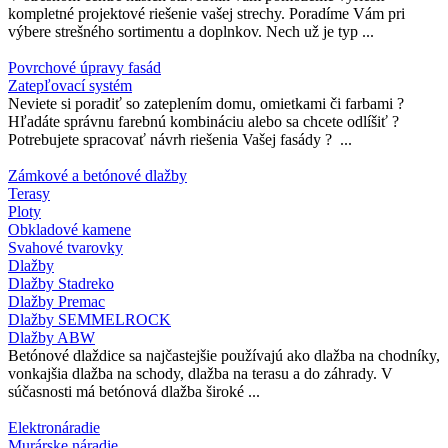
kompletné projektové riešenie vašej strechy. Poradíme Vám pri
výbere strešného sortimentu a doplnkov. Nech už je typ ...
Povrchové úpravy fasád
Zatepľovací systém
Neviete si poradiť so zateplením domu, omietkami či farbami ?
Hľadáte správnu farebnú kombináciu alebo sa chcete odlíšiť ?
Potrebujete spracovať návrh riešenia Vašej fasády ? ...
Zámkové a betónové dlažby
Terasy
Ploty
Obkladové kamene
Svahové tvarovky
Dlažby
Dlažby Stadreko
Dlažby Premac
Dlažby SEMMELROCK
Dlažby ABW
Betónové dlaždice sa najčastejšie používajú ako dlažba na chodníky,
vonkajšia dlažba na schody, dlažba na terasu a do záhrady. V
súčasnosti má betónová dlažba široké ...
Elektronáradie
Murárske náradie