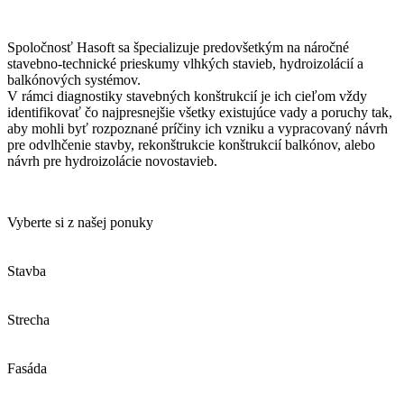
Spoločnosť Hasoft sa špecializuje predovšetkým na náročné
stavebno-technické prieskumy vlhkých stavieb, hydroizolácií a
balkónových systémov.
V rámci diagnostiky stavebných konštrukcií je ich cieľom vždy
identifikovať čo najpresnejšie všetky existujúce vady a poruchy tak,
aby mohli byť rozpoznané príčiny ich vzniku a vypracovaný návrh
pre odvlhčenie stavby, rekonštrukcie konštrukcií balkónov, alebo
návrh pre hydroizolácie novostavieb.
Vyberte si z našej ponuky
Stavba
Strecha
Fasáda