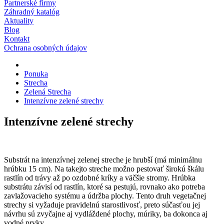
Partnerské firmy
Záhradný katalóg
Aktuality
Blog
Kontakt
Ochrana osobných údajov
Ponuka
Strecha
Zelená Strecha
Intenzívne zelené strechy
Intenzívne zelené strechy
Substrát na intenzívnej zelenej streche je hrubší (má minimálnu
hrúbku 15 cm). Na takejto streche možno pestovať širokú škálu
rastlín od trávy až po ozdobné kríky a väčšie stromy. Hrúbka
substrátu závisí od rastlín, ktoré sa pestujú, rovnako ako potreba
zavlažovacieho systému a údržba plochy. Tento druh vegetačnej
strechy si vyžaduje pravidelnú starostlivosť, preto súčasťou jej
návrhu sú zvyčajne aj vydláždené plochy, múriky, ba dokonca aj
vodné prvky.