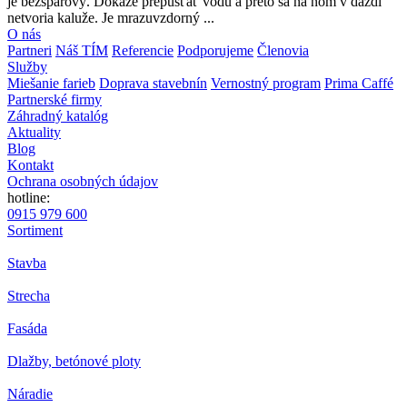
je bezšpárový. Dokáže prepúšťať vodu a preto sa na ňom v daždi
netvoria kaluže. Je mrazuvzdorný ...
O nás
Partneri
Náš TÍM
Referencie
Podporujeme
Členovia
Služby
Miešanie farieb
Doprava stavebnín
Vernostný program
Prima Caffé
Partnerské firmy
Záhradný katalóg
Aktuality
Blog
Kontakt
Ochrana osobných údajov
hotline:
0915 979 600
Sortiment
Stavba
Strecha
Fasáda
Dlažby, betónové ploty
Náradie