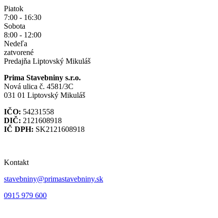
Piatok
7:00 - 16:30
Sobota
8:00 - 12:00
Nedeľa
zatvorené
Predajňa Liptovský Mikuláš
Prima Stavebniny s.r.o.
Nová ulica č. 4581/3C
031 01 Liptovský Mikuláš
IČO:
54231558
DIČ:
2121608918
IČ DPH:
SK2121608918
Kontakt
stavebniny@primastavebniny.sk
0915 979 600