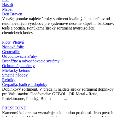
Hasoft
Mapei
Den Braven
V našej ponuke nájdete široký sortiment kvalitných materiálov od
renomovaných výrobcov pre systémové riešenie kúpeľní, balkónov,
terás a podláh. Ponúkame široký sortiment hydroizolácií,
chemických kotiev ...
Ploty, Pletivá
Nopové fólie
Geotextílie
Odvodňovacie žľaby
Drenážne a odvodňovacie systémy
Ochranné pomôcky
Miešačky betónu
Smetné nádoby
Rebríky
Čerpadlá, hadice a doplnky
Doplnkový sortiment, V predajni nájdete široký sortiment doplnkov
pre Vašu stavbu. Dodávatelia: GEBOL, OR Metal - Retic,
Protektor.one, Pilecký, Budmat ...
PRESSTONE
Kamenný koberec sa vyznačuje celou radou predností. Jeho povrch