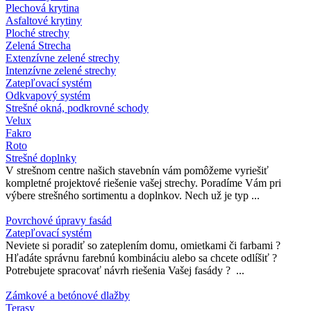
Plechová krytina
Asfaltové krytiny
Ploché strechy
Zelená Strecha
Extenzívne zelené strechy
Intenzívne zelené strechy
Zatepľovací systém
Odkvapový systém
Strešné okná, podkrovné schody
Velux
Fakro
Roto
Strešné doplnky
V strešnom centre našich stavebnín vám pomôžeme vyriešiť
kompletné projektové riešenie vašej strechy. Poradíme Vám pri
výbere strešného sortimentu a doplnkov. Nech už je typ ...
Povrchové úpravy fasád
Zatepľovací systém
Neviete si poradiť so zateplením domu, omietkami či farbami ?
Hľadáte správnu farebnú kombináciu alebo sa chcete odlíšiť ?
Potrebujete spracovať návrh riešenia Vašej fasády ? ...
Zámkové a betónové dlažby
Terasy