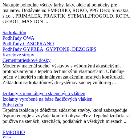
Nakúpte pohodlne všetky farby, laky, oleje aj pomôcky pre
maliarov. Dodávatelia: EMPORIO, ROKO, PPG Deco Slovakia,
s.r.o. , PRIMALEX, PRAKTIK, STEMAL,PROGOLD, ROTA,
GEBOL, MASTON ...
Sadrokartón
Podhľady OWA
Podhľady CASOPRANO
Podhľady GYPREA, GYPTONE, DEZOGIPS
Kazetové stropy
Cementotrieskové dosky
Moderný materiál suchej výstavby s výbornými akustickými,
protipožiarnymi a tepelno-technickými vlastnosťami. Uľahčuje
prácu v interiéri s minimálnym zaťažením nosných konštrukcií.
Základom sadrokartónových systémov suchej vnútornej ...
Izolanty z minerálnych sklenených vlákien
Izolanty vyrobené na báze čadičových vlákien
Polystyrén
Tepelná izolácia je dôležitou súčasťou stavby, ktorá zabezpečuje
úsporu energie a zvyšuje komfort obyvateľov. Tepelná izolácia sa
používa na stenách, strechách, podlahách a všetkých miestach ...
EMPORIO
Sika